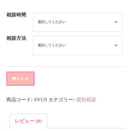
格
相談時間
帯:
¥5,000
–
相談方法
¥17,000
追
購入する
加
面
商品コード:
SVC0
カテゴリー:
個別相談
談
（家
レビュー (0)
計