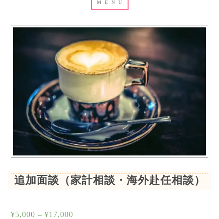
追加面談（家計相談・海外赴任相談）
価
¥
5,000
–
¥
17,000