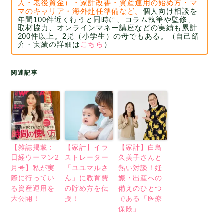
入・老後資金）・家計改善・資産運用の始め方・マ
マのキャリア・海外赴任準備など。
個人向け相談を
年間100件近く行うと同時に、コラム執筆や監修、
取材協力、
オンラインマネー講座などの実績も累計
200件以上。2児（小学生）の母でもある。
（自己紹
介・実績の詳細は
こちら
）
関連記事
【雑誌掲載：
【家計】イラ
【家計】白鳥
日経ウーマン2
ストレーター
久美子さんと
月号】私が実
「ユユマルさ
熱い対談！妊
際に行ってい
ん」に教育費
娠・出産への
る資産運用を
の貯め方を伝
備えのひとつ
大公開！
授！
である「医療
保険」