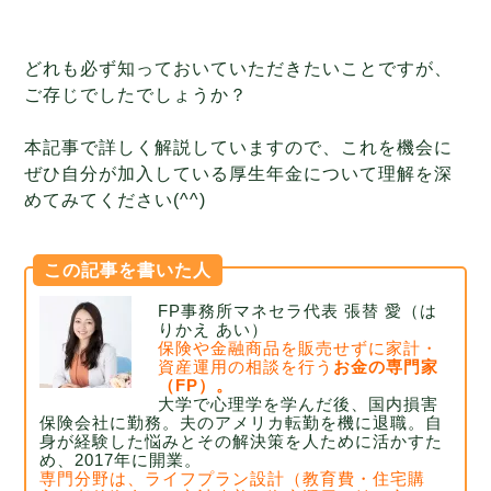
どれも必ず知っておいていただきたいことですが、
ご存じでしたでしょうか？
本記事で詳しく解説していますので、これを機会に
ぜひ自分が加入している厚生年金について理解を深
めてみてください(^^)
この記事を書いた人
FP事務所マネセラ代表 張替 愛（は
りかえ あい）
保険や金融商品を販売せずに家計・
資産運用の相談を行う
お金の専門家
（FP）。
大学で心理学を学んだ後、国内損害
保険会社に勤務。
夫のアメリカ転勤を機に退職。自
身が経験した悩みとその解決策を人ために活かすた
め、2017年に開業。
専門分野は、ライフプラン設計（教育費・住宅購