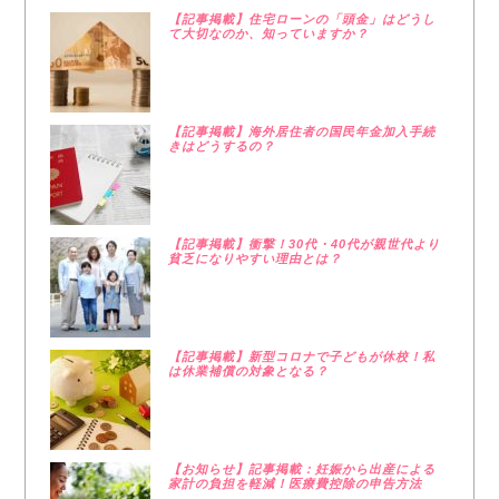
【記事掲載】住宅ローンの「頭金」はどうし
て大切なのか、知っていますか？
【記事掲載】海外居住者の国民年金加入手続
きはどうするの？
【記事掲載】衝撃！30代・40代が親世代より
貧乏になりやすい理由とは？
【記事掲載】新型コロナで子どもが休校！私
は休業補償の対象となる？
【お知らせ】記事掲載：妊娠から出産による
家計の負担を軽減！医療費控除の申告方法