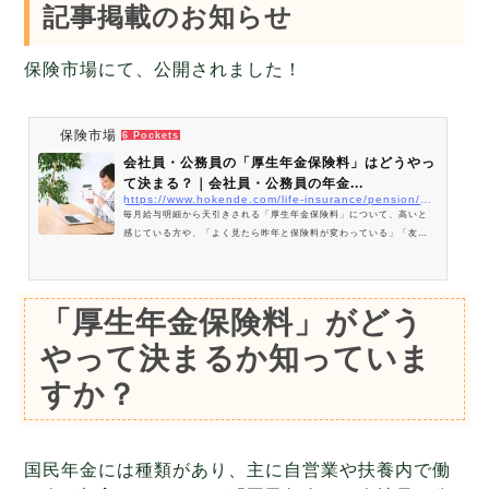
記事掲載のお知らせ
保険市場にて、公開されました！
保険市場
6 Pockets
会社員・公務員の「厚生年金保険料」はどうやっ
て決まる？｜会社員・公務員の年金...
https://www.hokende.com/life-insurance/pension/columns/2_business/4
毎月給与明細から天引きされる「厚生年金保険料」について、高いと
感じている方や、「よく見たら昨年と保険料が変わっている」「友人
と保険料の金額が違っているのはなぜ？」など、厚生年金の保険料が
どのように決められているのか疑問を持っている方もいるのではない
でしょうか。このコラムでは、厚生年金保険料の決まり方について、
詳しく解説します。
「厚生年金保険料」がどう
やって決まるか知っていま
すか？
国民年金には種類があり、主に自営業や扶養内で働