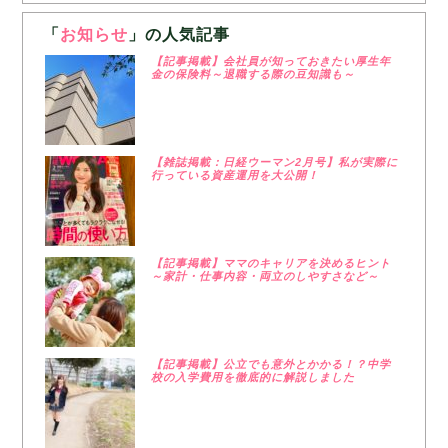
「
お知らせ
」の人気記事
【記事掲載】会社員が知っておきたい厚生年
金の保険料～退職する際の豆知識も～
【雑誌掲載：日経ウーマン2月号】私が実際に
行っている資産運用を大公開！
【記事掲載】ママのキャリアを決めるヒント
～家計・仕事内容・両立のしやすさなど～
【記事掲載】公立でも意外とかかる！？中学
校の入学費用を徹底的に解説しました