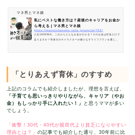
マネ男とマネ娘
私にベストな働き方は？産後のキャリアをお金か
ら考える | マネ男とマネ娘
https://maneomaneko.tsite.jp/article/762/
人生100年時代、これからどんなお金がかかる？そのお金は貯金だけで
足りますか？等身大のキャラクターが織りなすライフプランを通じ
て、お金と向き合う機会をお届けします。
「とりあえず育休」のすすめ
上記のコラムでも紹介しましたが、理想を言えば、
「子育ても思いっきりやりながら、キャリア（やお
金）もしっかり手に入れたい！」
と思うママが多い
でしょう。
「衝撃！30代・40代が親世代より貧乏になりやすい
理由とは？」
の記事でも紹介した通り、30年前に比