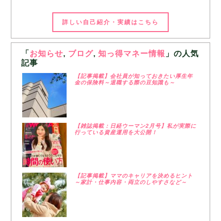
詳しい自己紹介・実績はこちら
「
お知らせ
,
ブログ
,
知っ得マネー情報
」の人気
記事
【記事掲載】会社員が知っておきたい厚生年
金の保険料～退職する際の豆知識も～
【雑誌掲載：日経ウーマン2月号】私が実際に
行っている資産運用を大公開！
【記事掲載】ママのキャリアを決めるヒント
～家計・仕事内容・両立のしやすさなど～