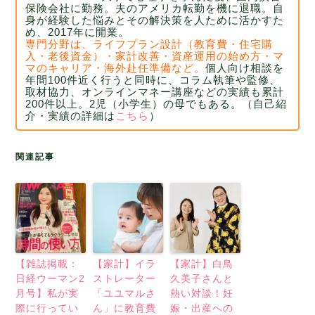
保険会社に勤務。
夫のアメリカ転勤を機に退職。自
身が経験した悩みとその解決策を人ために活かすた
め、2017年に開業。
専門分野は、ライフプラン設計（教育費・住宅購
入・老後資金）・家計改善・資産運用の始め方・マ
マのキャリア・海外赴任準備など。
個人向け相談を
年間100件近く行うと同時に、コラム執筆や監修、
取材協力、
オンラインマネー講座などの実績も累計
200件以上。2児（小学生）の母でもある。
（自己紹
介・実績の詳細は
こちら
）
関連記事
【雑誌掲載：
【家計】イラ
【家計】白鳥
日経ウーマン2
ストレーター
久美子さんと
月号】私が実
「ユユマルさ
熱い対談！妊
際に行ってい
ん」に教育費
娠・出産への