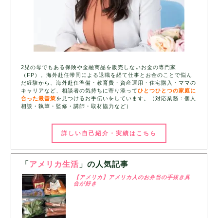
2児の母でもある保険や金融商品を販売しないお金の専門家
（FP）。海外赴任帯同による退職を経て仕事とお金のことで悩ん
だ経験から、海外赴任準備・教育費・資産運用・住宅購入・ママの
キャリアなど、相談者の気持ちに寄り添って
ひとつひとつの家庭に
合った最善策
を見つけるお手伝いをしています。（対応業務：個人
相談・執筆・監修・講師・取材協力など）
詳しい自己紹介・実績はこちら
「
アメリカ生活
」の人気記事
【アメリカ】アメリカ人のお弁当の手抜き具
合が好き