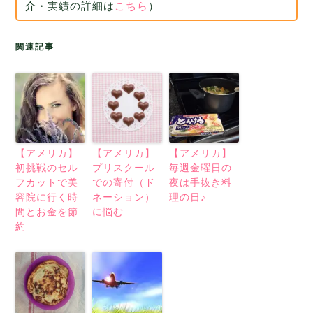
介・実績の詳細は
こちら
）
関連記事
【アメリカ】
【アメリカ】
【アメリカ】
初挑戦のセル
プリスクール
毎週金曜日の
フカットで美
での寄付（ド
夜は手抜き料
容院に行く時
ネーション）
理の日♪
間とお金を節
に悩む
約