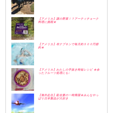
【アメリカ】謎の野菜！？アーティチョーク
料理に挑戦★
【アメリカ】布ナプキンで毎月約５００円節
約★
【アメリカ】わたしの手抜き時短レシピ ★余
ったフルーツ処理にも♪
【海外赴任】駐在妻の一時帰国★みんなやっ
ぱり日本製品が大好き