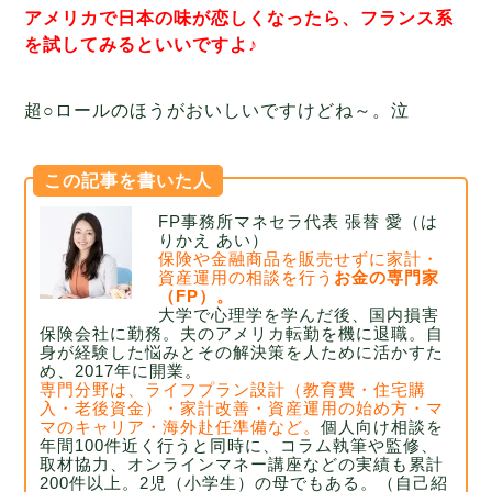
アメリカで日本の味が恋しくなったら、フランス系
を試してみるといいですよ♪
超○ロールのほうがおいしいですけどね～。泣
この記事を書いた人
FP事務所マネセラ代表 張替 愛（は
りかえ あい）
保険や金融商品を販売せずに家計・
資産運用の相談を行う
お金の専門家
（FP）。
大学で心理学を学んだ後、国内損害
保険会社に勤務。
夫のアメリカ転勤を機に退職。自
身が経験した悩みとその解決策を人ために活かすた
め、2017年に開業。
専門分野は、ライフプラン設計（教育費・住宅購
入・老後資金）・家計改善・資産運用の始め方・マ
マのキャリア・海外赴任準備など。
個人向け相談を
年間100件近く行うと同時に、コラム執筆や監修、
取材協力、
オンラインマネー講座などの実績も累計
200件以上。2児（小学生）の母でもある。
（自己紹