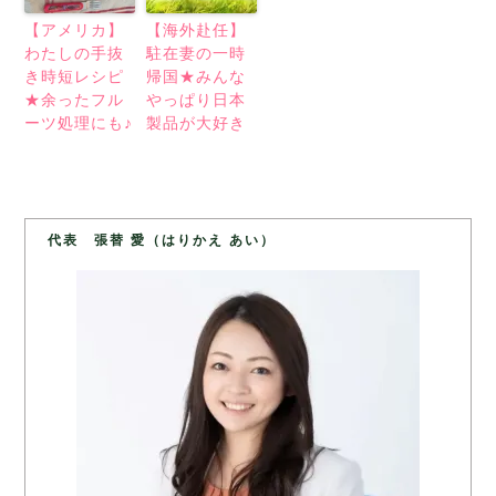
【アメリカ】
【海外赴任】
わたしの手抜
駐在妻の一時
き時短レシピ
帰国★みんな
★余ったフル
やっぱり日本
ーツ処理にも♪
製品が大好き
代表 張替 愛（はりかえ あい）