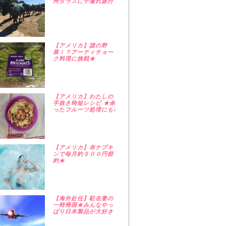
州ダラスに子連れ旅行
【アメリカ】謎の野
菜！？アーティチョー
ク料理に挑戦★
【アメリカ】わたしの
手抜き時短レシピ ★余
ったフルーツ処理にも♪
【アメリカ】布ナプキ
ンで毎月約５００円節
約★
【海外赴任】駐在妻の
一時帰国★みんなやっ
ぱり日本製品が大好き