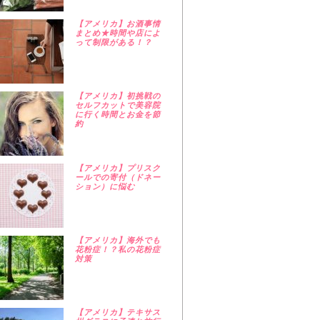
【アメリカ】お酒事情
まとめ★時間や店によ
って制限がある！？
【アメリカ】初挑戦の
セルフカットで美容院
に行く時間とお金を節
約
【アメリカ】プリスク
ールでの寄付（ドネー
ション）に悩む
【アメリカ】海外でも
花粉症！？私の花粉症
対策
【アメリカ】テキサス