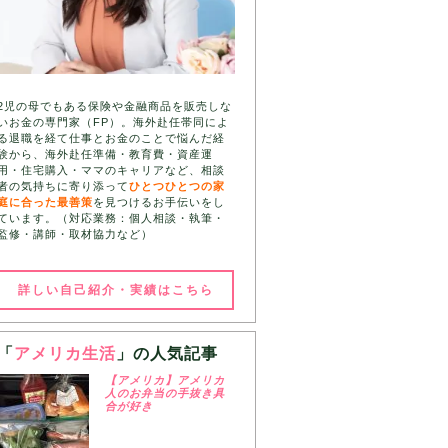
2児の母でもある保険や金融商品を販売しな
いお金の専門家（FP）。海外赴任帯同によ
る退職を経て仕事とお金のことで悩んだ経
験から、海外赴任準備・教育費・資産運
用・住宅購入・ママのキャリアなど、相談
者の気持ちに寄り添って
ひとつひとつの家
庭に合った最善策
を見つけるお手伝いをし
ています。（対応業務：個人相談・執筆・
監修・講師・取材協力など）
詳しい自己紹介・実績はこちら
「
アメリカ生活
」の人気記事
【アメリカ】アメリカ
人のお弁当の手抜き具
合が好き