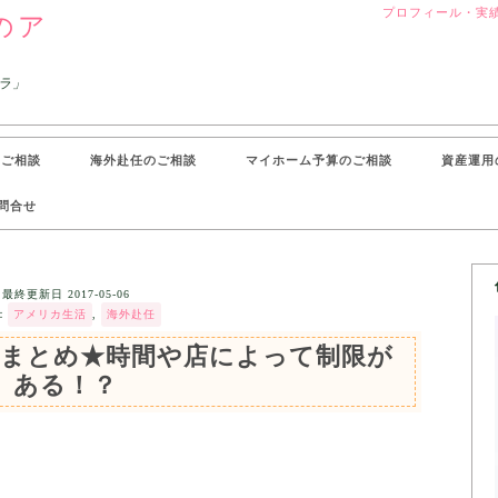
プロフィール・実
のア
ラ」
のご相談
海外赴任のご相談
マイホーム予算のご相談
資産運用
問合せ
最終更新日
2017-05-06
：
アメリカ生活
,
海外赴任
情まとめ★時間や店によって制限が
ある！？