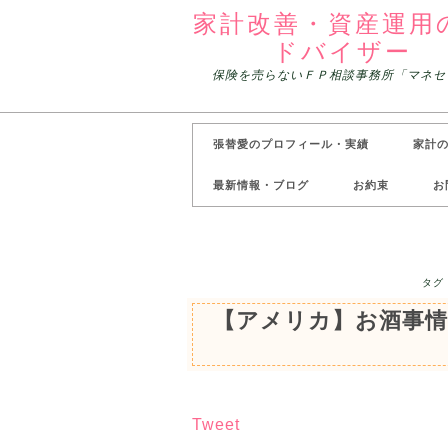
家計改善・資産運用
ドバイザー
保険を売らないＦＰ相談事務所「マネセ
張替愛のプロフィール・実績
家計
最新情報・ブログ
お約束
お
タグ
【アメリカ】お酒事
Tweet