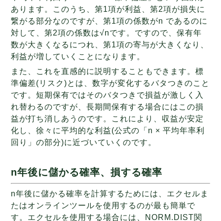
あります。このうち、第1項が利益、第2項が損失に
繋がる部分なのですが、第1項の係数がn であるのに
対して、第2項の係数は√nです。ですので、保有年
数が大きくなるにつれ、第1項の寄与が大きくなり、
利益が増していくことになります。
また、これを直感的に説明することもできます。標
準偏差(リスク)とは、数字が変化するバタつきのこと
です。短期保有ではそのバタつきで損益が激しく入
れ替わるのですが、長期間保有する場合にはこの損
益が打ち消しあうのです。これにより、収益が安定
化し、徐々に平均的な利益(公式の「n × 平均年率利
回り」の部分)に近づいていくのです。
n年後に儲かる確率、損する確率
n年後に儲かる確率を計算するためには、エクセルま
たはオンラインツールを使用するのが最も簡単で
す。エクセルを使用する場合には、NORM.DIST関