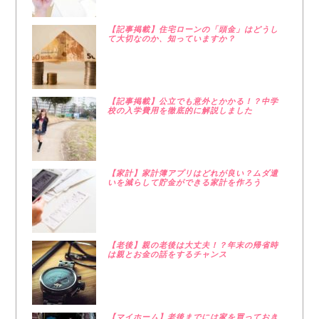
【記事掲載】住宅ローンの「頭金」はどうし
て大切なのか、知っていますか？
【記事掲載】公立でも意外とかかる！？中学
校の入学費用を徹底的に解説しました
【家計】家計簿アプリはどれが良い？ムダ遣
いを減らして貯金ができる家計を作ろう
【老後】親の老後は大丈夫！？年末の帰省時
は親とお金の話をするチャンス
【マイホーム】老後までには家を買っておき