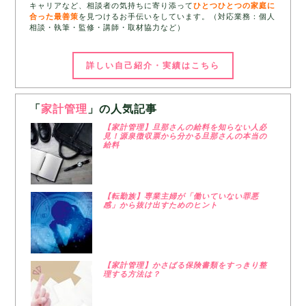
キャリアなど、相談者の気持ちに寄り添って
ひとつひとつの家庭に
合った最善策
を見つけるお手伝いをしています。（対応業務：個人
相談・執筆・監修・講師・取材協力など）
詳しい自己紹介・実績はこちら
「
家計管理
」の人気記事
【家計管理】旦那さんの給料を知らない人必
見！源泉徴収票から分かる旦那さんの本当の
給料
【転勤族】専業主婦が「働いていない罪悪
感」から抜け出すためのヒント
【家計管理】かさばる保険書類をすっきり整
理する方法は？