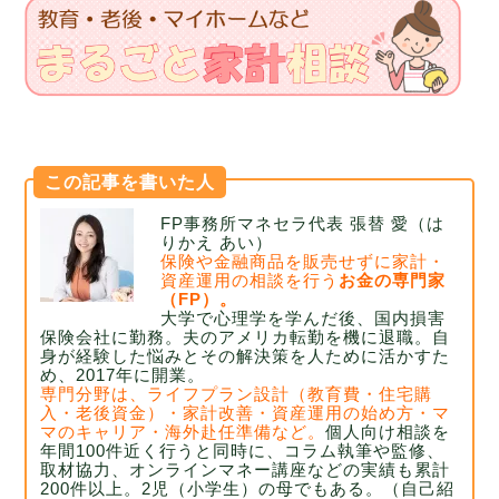
この記事を書いた人
FP事務所マネセラ代表 張替 愛（は
りかえ あい）
保険や金融商品を販売せずに家計・
資産運用の相談を行う
お金の専門家
（FP）。
大学で心理学を学んだ後、国内損害
保険会社に勤務。
夫のアメリカ転勤を機に退職。自
身が経験した悩みとその解決策を人ために活かすた
め、2017年に開業。
専門分野は、ライフプラン設計（教育費・住宅購
入・老後資金）・家計改善・資産運用の始め方・マ
マのキャリア・海外赴任準備など。
個人向け相談を
年間100件近く行うと同時に、コラム執筆や監修、
取材協力、
オンラインマネー講座などの実績も累計
200件以上。2児（小学生）の母でもある。
（自己紹