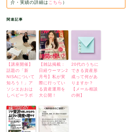
介・実績の詳細は
こちら
）
関連記事
【講座開催】
【雑誌掲載：
20代のうちに
話題の「新
日経ウーマン2
できる資産形
NISAについて
月号】私が実
成って何があ
知ろう！」ア
際に行ってい
りますか？
ソシエおおは
る資産運用を
【メール相談
しベビーラボ
大公開！
の例】