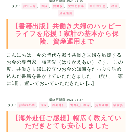
最終更新日
2024-01-16
タグ：
お知らせ
,
保険
,
共働き
,
女性と仕事
,
家計の知恵
,
税金
,
資産運用
【書籍出版】共働き夫婦のハッピー
ライフを応援！家計の基本から保
険、資産運用まで
こんにちは。今の時代を戦う共働き夫婦を応援する
お金の専門家 張替愛（はりかえあい）です。 この
度、共働き夫婦に役立つお金の知識をたっぷり詰め
込んだ書籍を書かせていただきました！ ぜひ、一家
に1冊、置いておいていただきたい […]
最終更新日
2021-04-27
タグ：
お客様の声
,
保険
,
海外赴任
,
海外赴任準備
,
資産運用
,
駐在妻
【海外赴任ご感想】幅広く教えてい
ただきとても安心しました