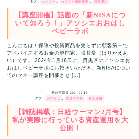
タグ：
セミナー
,
セミナー開催報告
,
資産運用
【講座開催】話題の「新NISAにつ
いて知ろう！」アソシエおおはし
ベビーラボ
こんにちは！保険や投資商品を売らずに顧客第一で
アドバイスするお金の専門家、張替愛（はりかえあ
い）です。 2024年1月16日に、目黒区のアソシエお
おはしベビーラボにお招きいただき、新NISAについ
てのマネー講座を開催させ […]
最終更新日
2024-02-15
タグ：
お知らせ
,
家計の知恵
,
資産運用
【雑誌掲載：日経ウーマン2月号】
私が実際に行っている資産運用を大
公開！