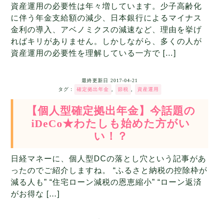
資産運用の必要性は年々増しています。少子高齢化
に伴う年金支給額の減少、日本銀行によるマイナス
金利の導入、アベノミクスの減速など、理由を挙げ
ればキリがありません。しかしながら、多くの人が
資産運用の必要性を理解している一方で […]
最終更新日
2017-04-21
タグ：
確定拠出年金
,
節税
,
資産運用
【個人型確定拠出年金】今話題の
iDeCo★わたしも始めた方がい
い！？
日経マネーに、個人型DCの落とし穴という記事があ
ったのでご紹介しますね。 “ふるさと納税の控除枠が
減る人も” “住宅ローン減税の恩恵縮小” “ローン返済
がお得な […]