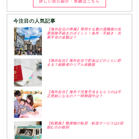
詳しい自己紹介・実績はこちら
今注目の人気記事
【海外赴任の準備】帯同する妻の退職後の失
業保険手続きのポイント！条件・手続き・失
業手当の金額は？
【海外赴任】海外赴任で貯金はどのくらい貯
まる？経験者のリアル体験談
【海外赴任】海外で児童手当をもらうのは不
正受給になるの？一時帰国中は？
【転勤族】郵便物の転居・転送サービスは2回
頼むのが鉄則