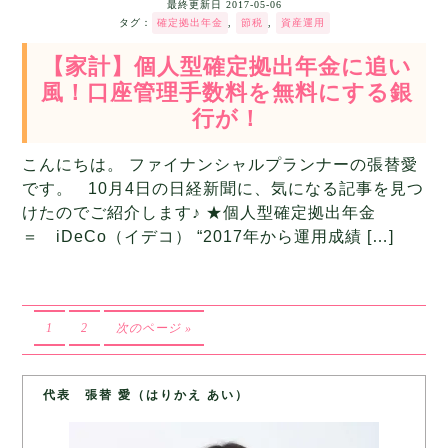
最終更新日
2017-05-06
タグ：
確定拠出年金
,
節税
,
資産運用
【家計】個人型確定拠出年金に追い
風！口座管理手数料を無料にする銀
行が！
こんにちは。 ファイナンシャルプランナーの張替愛
です。 10月4日の日経新聞に、気になる記事を見つ
けたのでご紹介します♪ ★個人型確定拠出年金
＝ iDeCo（イデコ） “2017年から運用成績 […]
1
2
次のページ »
代表 張替 愛（はりかえ あい）